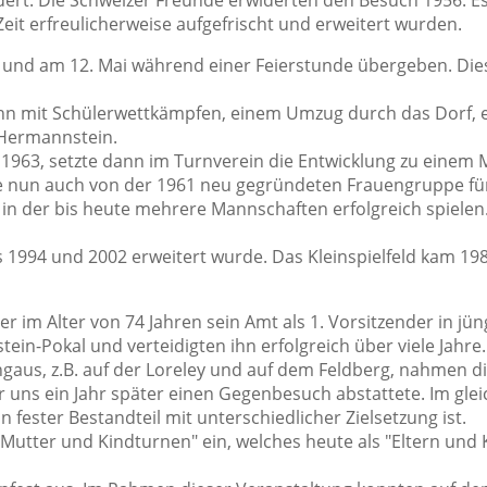
ldert. Die Schweizer Freunde erwiderten den Besuch 1956. E
eit erfreulicherweise aufgefrischt und erweitert wurden.
 und am 12. Mai während einer Feierstunde übergeben. Di
 Jahn mit Schülerwettkämpfen, einem Umzug durch das Dorf,
Hermannstein.
 1963, setzte dann im Turnverein die Entwicklung zu einem
e nun auch von der 1961 neu gegründeten Frauengruppe fü
in der bis heute mehrere Mannschaften erfolgreich spielen.
 1994 und 2002 erweitert wurde. Das Kleinspielfeld kam 198
der im Alter von 74 Jahren sein Amt als 1. Vorsitzender in 
tein-Pokal und verteidigten ihn erfolgreich über viele Jahre.
us, z.B. auf der Loreley und auf dem Feldberg, nahmen die L
 uns ein Jahr später einen Gegenbesuch abstattete. Im gleic
in fester Bestandteil mit unterschiedlicher Zielsetzung ist.
 "Mutter und Kindturnen" ein, welches heute als "Eltern und 