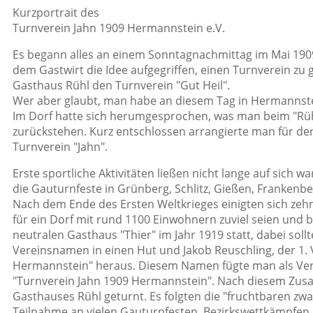
Kurzportrait des
Turnverein Jahn 1909 Hermannstein e.V.
Es begann alles an einem Sonntagnachmittag im Mai 190
dem Gastwirt die Idee aufgegriffen, einen Turnverein 
Gasthaus Rühl den Turnverein "Gut Heil".
Wer aber glaubt, man habe an diesem Tag in Hermannstein
Im Dorf hatte sich herumgesprochen, was man beim "Rühl"
zurückstehen. Kurz entschlossen arrangierte man für 
Turnverein "Jahn".
Erste sportliche Aktivitäten ließen nicht lange auf sic
die Gauturnfeste in Grünberg, Schlitz, Gießen, Frankenbe
Nach dem Ende des Ersten Weltkrieges einigten sich zehn
für ein Dorf mit rund 1100 Einwohnern zuviel seien un
neutralen Gasthaus "Thier" im Jahr 1919 statt, dabei sol
Vereinsnamen in einen Hut und Jakob Reuschling, der 1. V
Hermannstein" heraus. Diesem Namen fügte man als Verw
"Turnverein Jahn 1909 Hermannstein". Nach diesem Zusa
Gasthauses Rühl geturnt. Es folgten die "fruchtbaren zwa
Teilnahme an vielen Gauturnfesten, Bezirkswettkämpfen 