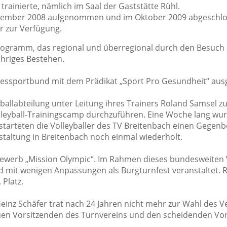
ainierte, nämlich im Saal der Gaststätte Rühl.
ezember 2008 aufgenommen und im Oktober 2009 abgeschlos
r zur Verfügung.
Programm, das regional und überregional durch den Besuch 
ähriges Bestehen.
ssportbund mit dem Prädikat „Sport Pro Gesundheit“ ausg
eyballabteilung unter Leitung ihres Trainers Roland Samsel
leyball-Trainingscamp durchzuführen. Eine Woche lang wur
 starteten die Volleyballer des TV Breitenbach einen Gege
staltung in Breitenbach noch einmal wiederholt.
bewerb „Mission Olympic“. Im Rahmen dieses bundesweiten
d mit wenigen Anpassungen als Burgturnfest veranstaltet. 
 Platz.
Heinz Schäfer trat nach 24 Jahren nicht mehr zur Wahl des V
en Vorsitzenden des Turnvereins und den scheidenden Vo