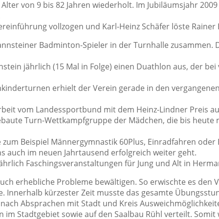
 Alter von 9 bis 82 Jahren wiederholt. Im Jubiläumsjahr 2009
.
ereinführung vollzogen und Karl-Heinz Schäfer löste Rainer 
annsteiner Badminton-Spieler in der Turnhalle zusammen. Di
stein jährlich (15 Mal in Folge) einen Duathlon aus, der be
nkinderturnen erhielt der Verein gerade in den vergangenen
rbeit vom Landessportbund mit dem Heinz-Lindner Preis au
fgebaute Turn-Wettkampfgruppe der Mädchen, die bis heute 
ie zum Beispiel Männergymnastik 60Plus, Einradfahren ode
ins auch im neuen Jahrtausend erfolgreich weiter geht.
jährlich Faschingsveranstaltungen für Jung und Alt in Herma
ch erhebliche Probleme bewältigen. So erwischte es den Ve
le. Innerhalb kürzester Zeit musste das gesamte Übungss
ach Absprachen mit Stadt und Kreis Ausweichmöglichkeiten
im Stadtgebiet sowie auf den Saalbau Rühl verteilt. Somit 