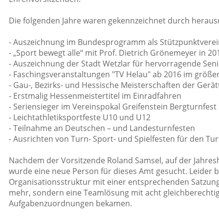
Die folgenden Jahre waren gekennzeichnet durch herausra
- Auszeichnung im Bundesprogramm als Stützpunktverein
- „Sport bewegt alle“ mit Prof. Dietrich Grönemeyer in 20
- Auszeichnung der Stadt Wetzlar für hervorragende Sen
- Faschingsveranstaltungen "TV Helau" ab 2016 im größ
- Gau-, Bezirks- und Hessische Meisterschaften der Gerä
- Erstmalig Hessenmeistertitel im Einradfahren
- Seriensieger im Vereinspokal Greifenstein Bergturnfest
- Leichtathletiksportfeste U10 und U12
- Teilnahme an Deutschen – und Landesturnfesten
- Ausrichten von Turn- Sport- und Spielfesten für den Tu
Nachdem der Vorsitzende Roland Samsel, auf der Jahresh
wurde eine neue Person für dieses Amt gesucht. Leider b
Organisationsstruktur mit einer entsprechenden Satzu
mehr, sondern eine Teamlösung mit acht gleichberechti
Aufgabenzuordnungen bekamen.