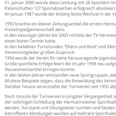
01. Januar 2000 wurde diese Leistung mit 28 Sportlern im
Patenschaften 127 Sportabzeichen erfolgreich absolviert
Im Januar 1987 wurde der bislang letzte Wechsel in der V
1992 brachte ein kleiner Zeitungsartikel die ersten Herm
Freizeitspielgemeinschaft aktiv.
In den neunziger Jahren bis 2005 richtete der TV Hermann
einen festen Termin hatte.
In den beliebten Turnstunden "Eltern und Kind" und Klei
Vereinsmitglieder großen Zuspruch.
1994 wurde der Verein für seine herausragende Jugenda
Große sportliche Erfolge feiert die im Jahr 1998 neu au
Hessenmeistertitel erringen konnte.
In den letzten Jahren entstanden neue Sportgruppen, w
All diese Beispiele zeigen, dass die Entwicklung des Vere
Darüber hinaus veranstaltet der Turnverein seit 1955 all
Doch musste der Turnverein in jüngster Vergangenheit au
der sofortigen Schließung der Hermannsteiner Sporthal
werden. Vorstand und Übungsleiter suchten und fanden n
betroffenen Abteilungen wurden auf mehrere Sporthallen 