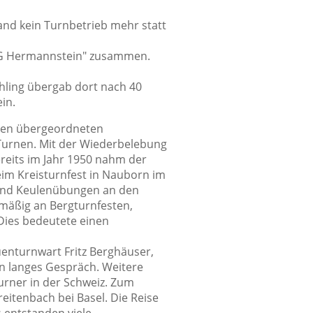
and kein Turnbetrieb mehr statt
SG Hermannstein" zusammen.
chling übergab dort nach 40
in.
 den übergeordneten
Turnen. Mit der Wiederbelebung
ereits im Jahr 1950 nahm der
eim Kreisturnfest in Nauborn im
 und Keulenübungen an den
lmäßig an Bergturnfesten,
 Dies bedeutete einen
uenturnwart Fritz Berghäuser,
in langes Gespräch. Weitere
urner in der Schweiz. Zum
eitenbach bei Basel. Die Reise