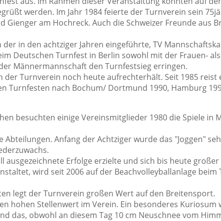
nfest aus. Im Rahmen dieser Veranstaltung konnten auf de
ßt werden. Im Jahr 1984 feierte der Turnverein sein 75jä
rd Gienger am Hochreck. Auch die Schweizer Freunde aus B
h der in den achtziger Jahren eingeführte, TV Mannschaftsk
m Deutschen Turnfest in Berlin sowohl mit der Frauen- als
er Männermannschaft den Turnfestsieg erringen.
en der Turnverein noch heute aufrechterhält. Seit 1985 reist 
hen Turnfesten nach Bochum/ Dortmund 1990, Hamburg 1994
en besuchten einige Vereinsmitglieder 1980 die Spiele in M
e Abteilungen. Anfang der Achtziger wurde das "Joggen" sehr
iederzuwachs.
l ausgezeichnete Erfolge erzielte und sich bis heute großer 
anstaltet, wird seit 2006 auf der Beachvolleyballanlage be
n legt der Turnverein großen Wert auf den Breitensport.
nen hohen Stellenwert im Verein. Ein besonderes Kuriosum w
 und das, obwohl an diesem Tag 10 cm Neuschnee vom Himm