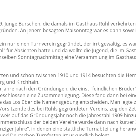
9. Junge Burschen, die damals im Gasthaus Rühl verkehrten
zu gründen. An jenem besagten Maisonntag war es dann sowe
 nur einen Turnverein gegründet, der irrt gewaltig, es wa
 für Absichten hatte und da wollte die Jugend, die im Gas
denselben Sonntagnachmittag eine Versammlung im Gastha
h warten und schon zwischen 1910 und 1914 besuchten die H
rg und Kirchhain.
 Jahre nach den Gründungen, die einst "feindlichen Brüder"
d beschlossen eine Zusammenlegung. Diese fand dann bei e
lte das Los über die Namensgebung entscheiden. Man legte zw
orsitzende des bei Rühls gegründeten Vereins, zog den Zette
eis auf das Gründungsjahr noch die Jahreszahl 1909 hinz
mmenschluss der beiden Vereine wurde dann nach kurzer Z
nziger Jahre", in denen eine stattliche Turnabteilung heran
und Deutschen Turnfesten ist urkundlich belegt.