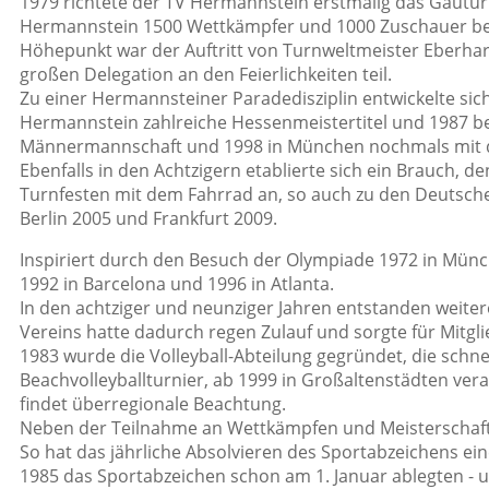
1979 richtete der TV Hermannstein erstmalig das Gautur
Hermannstein 1500 Wettkämpfer und 1000 Zuschauer begrü
Höhepunkt war der Auftritt von Turnweltmeister Eberha
großen Delegation an den Feierlichkeiten teil.
Zu einer Hermannsteiner Paradedisziplin entwickelte sic
Hermannstein zahlreiche Hessenmeistertitel und 1987 bei
Männermannschaft und 1998 in München nochmals mit d
Ebenfalls in den Achtzigern etablierte sich ein Brauch, d
Turnfesten mit dem Fahrrad an, so auch zu den Deutsc
Berlin 2005 und Frankfurt 2009.
Inspiriert durch den Besuch der Olympiade 1972 in Münch
1992 in Barcelona und 1996 in Atlanta.
In den achtziger und neunziger Jahren entstanden weiter
Vereins hatte dadurch regen Zulauf und sorgte für Mitgl
1983 wurde die Volleyball-Abteilung gegründet, die schnel
Beachvolleyballturnier, ab 1999 in Großaltenstädten ver
findet überregionale Beachtung.
Neben der Teilnahme an Wettkämpfen und Meisterschafte
So hat das jährliche Absolvieren des Sportabzeichens ei
1985 das Sportabzeichen schon am 1. Januar ablegten -