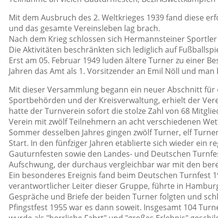
Mit dem Ausbruch des 2. Weltkrieges 1939 fand diese erf
und das gesamte Vereinsleben lag brach.
Nach dem Krieg schlossen sich Hermannsteiner Sportl
Die Aktivitäten beschränkten sich lediglich auf Fußballspi
Erst am 05. Februar 1949 luden ältere Turner zu einer Be
Jahren das Amt als 1. Vorsitzender an Emil Nöll und ma
Mit dieser Versammlung begann ein neuer Abschnitt fü
Sportbehörden und der Kreisverwaltung, erhielt der Ve
hatte der Turnverein sofort die stolze Zahl von 68 Mitgli
Verein mit zwölf Teilnehmern an acht verschiedenen Wett
Sommer desselben Jahres gingen zwölf Turner, elf Turn
Start. In den fünfziger Jahren etablierte sich wieder e
Gauturnfesten sowie den Landes- und Deutschen Turnfeste
Aufschwung, der durchaus vergleichbar war mit den bere
Ein besonderes Ereignis fand beim Deutschen Turnfest 1
verantwortlicher Leiter dieser Gruppe, führte in Hambu
Gespräche und Briefe der beiden Turner folgten und sch
Pfingstfest 1955 war es dann soweit. Insgesamt 104 Turne