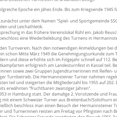
olgreiche Epoche ein jähes Ende. Bis zum Kriegsende 1945 f
er zunächst unter dem Namen "Spiel- und Sportgemeinde S
elen und Leichathletik.
sprechung in das frühere Vereinslokal Rühl ein. Jakob Reus
n beschloss eine Wiederbelebung des Turnens in Hermannste
r den Turnverein. Nach den notwendigen Anmeldungen bei
rein schon Mitte März 1949 die Genehmigungsurkunde zum 
edern und diese erhöhte sich im Folgejahr schnell auf 112. B
kampfarten erfolgreich am Landesturnfest in Kassel teil. B
erinnen sowie zwei Gruppen Jugendturnerinnen mit Reifen-
in reger Turnbetrieb. Die Hermannsteiner Turner nahmen rege
n teil und steigerten die Mitgliederzahl bis 1955 auf 202.
its erwähnten "fruchtbaren zwanziger Jahren".
953 in Hamburg statt. Der damalige 2. Vorsitzende und Fra
rg mit einem Schweizer Turner aus Breitenbach/Solothurn e
ließlich beschloss man einen Besuch der Hermannsteiner T
r und Turnerinnen reisten am Freitag vor Pfingsten nach Br