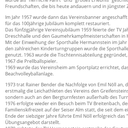
wurde als "herrliche Fahrt" und "großes Erlebnis" geschi
Freundschaften, die bis heute andauern und in jüngster Z
Im Jahr 1957 wurde dann das Vereinsbanner angeschafft
für das 100jährige Jubiläum komplett restauriert.
Das fünfzigjährige Vereinsjubiläum 1959 feierte der TV
Dreschhalle und den Gaumehrkampfmeisterschaften in 
Mit der Einweihung der Sporthalle Hermannstein im Jahr
den zahlreichen Kinderturngruppen wurde die Sporthall
genutzt. 1963 wurde die Tischtennisabteilung gegründet, 
1967 die Prellballspieler.
1969 wurde das Vereinsheim am Sportplatz errichtet, das
Beachvolleyballanlage.
1973 trat Rainer Bender die Nachfolge von Emil Nöll an, 
erstmalig die Leichathleten des Vereins den Greifensteins
sondern auch an den Bergturnfesten außerhalb des Turnga
1976 erfolgte wieder ein Besuch beim TV Breitenbach, der
Familienskifreizeit auf der Seiser Alm statt, die seit dem e
Ende der siebziger Jahre führte Emil Nöll erfolgreich das
Übungsangebot darstellt.