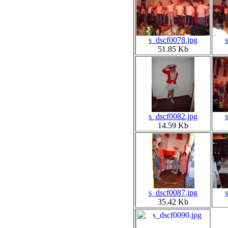
s_dscf0078.jpg
51.85 Kb
s_dscf0082.jpg
14.59 Kb
s_dscf0087.jpg
35.42 Kb