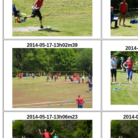
2014-05-17-13h02m39
2014
2014-05-17-13h06m23
2014-