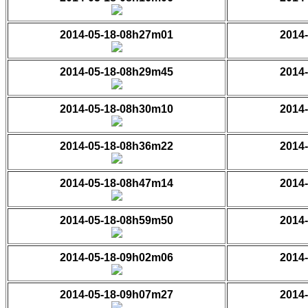
2014-05-18-08h27m01
2014
2014-05-18-08h29m45
2014
2014-05-18-08h30m10
2014
2014-05-18-08h36m22
2014
2014-05-18-08h47m14
2014
2014-05-18-08h59m50
2014
2014-05-18-09h02m06
2014
2014-05-18-09h07m27
2014