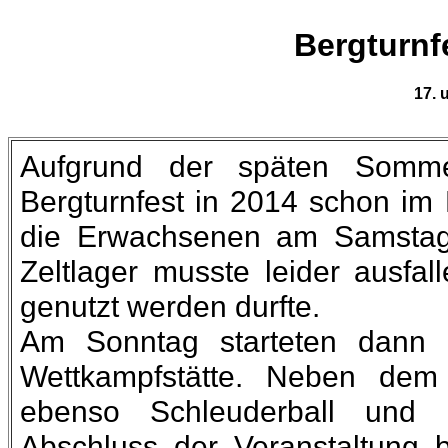
Bergturnf
17. 
Aufgrund der späten Sommer
Bergturnfest in 2014 schon im 
die Erwachsenen am Samstag
Zeltlager musste leider ausfal
genutzt werden durfte.
Am Sonntag starteten dann d
Wettkampfstätte. Neben dem 
ebenso Schleuderball und 
Abschluss der Veranstaltung bi