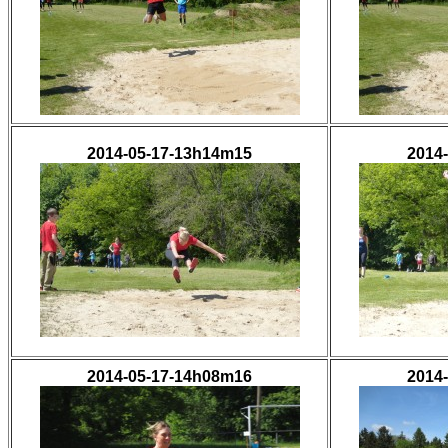
2014-05-17-13h14m15
2014
2014-05-17-14h08m16
2014