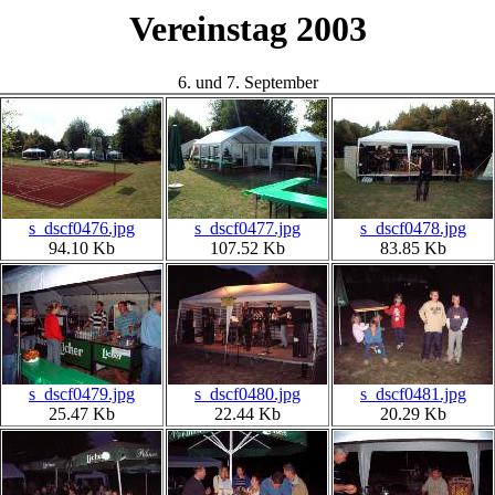
Vereinstag 2003
6. und 7. September
s_dscf0476.jpg
s_dscf0477.jpg
s_dscf0478.jpg
94.10 Kb
107.52 Kb
83.85 Kb
s_dscf0479.jpg
s_dscf0480.jpg
s_dscf0481.jpg
25.47 Kb
22.44 Kb
20.29 Kb